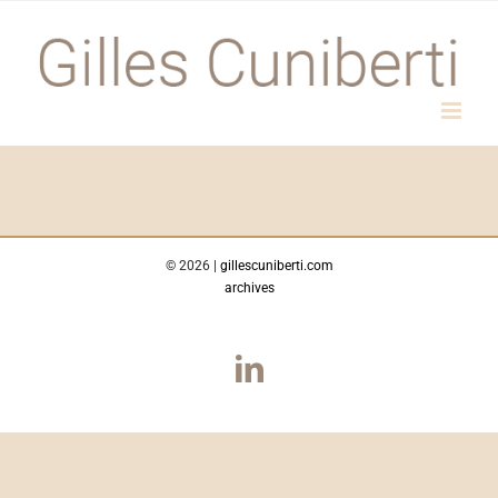
Passer
au
contenu
©
2026 |
gillescuniberti.com
archives
LinkedIn